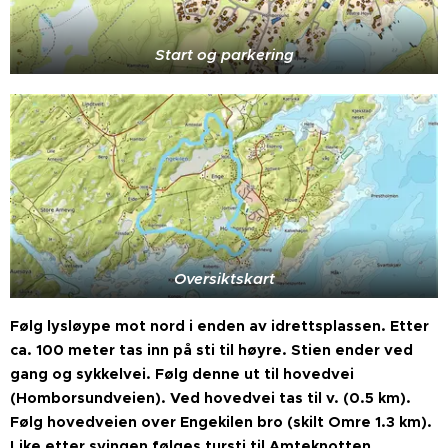
Start og parkering
Oversiktskart
Følg lysløype mot nord i enden av idrettsplassen. Etter
ca. 100 meter tas inn på sti til høyre. Stien ender ved
gang og sykkelvei. Følg denne ut til hovedvei
(Homborsundveien). Ved hovedvei tas til v. (0.5 km).
Følg hovedveien over Engekilen bro (skilt Omre 1.3 km).
Like etter svingen følges tursti til Amteknotten