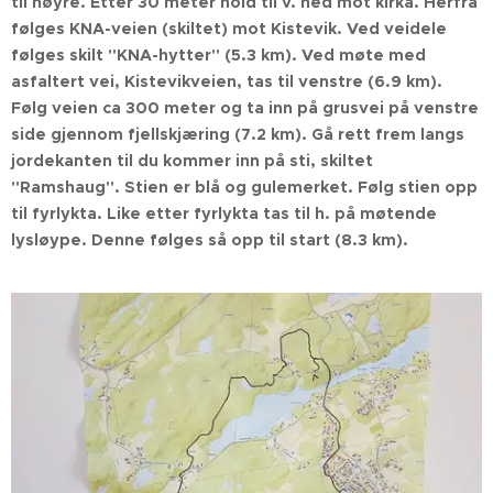
til høyre. Etter 30 meter hold til v. ned mot kirka. Herfra
følges KNA-veien (skiltet) mot Kistevik. Ved veidele
følges skilt "KNA-hytter" (5.3 km). Ved møte med
asfaltert vei, Kistevikveien, tas til venstre (6.9 km).
Følg veien ca 300 meter og ta inn på grusvei på venstre
side gjennom fjellskjæring (7.2 km). Gå rett frem langs
jordekanten til du kommer inn på sti, skiltet
"Ramshaug". Stien er blå og gulemerket. Følg stien opp
til fyrlykta. Like etter fyrlykta tas til h. på møtende
lysløype. Denne følges så opp til start (8.3 km).