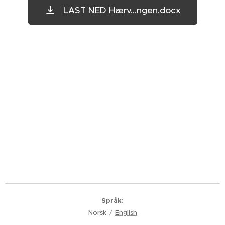
LAST NED Hærv...ngen.docx
Språk
Norsk
English